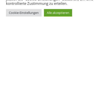
kontrollierte Zustimmung zu erteilen.
Cookie-Einstellungen
Alle akzeptieren
"
Willkommen bei der Aventin
Gesellschaft
Wir als Aventin Gesellschaft zu Ingolstadt sind eine
nicht-schlagende, nicht-farbentragende
Studentenverbindung der WFI School of
Management. Als Gesellschaft verfolgen wir keine